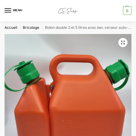
MENU
0
Accueil
Bricolage
Bidon double 2 et 5 litres avec bec verseur auto-stop
/
/