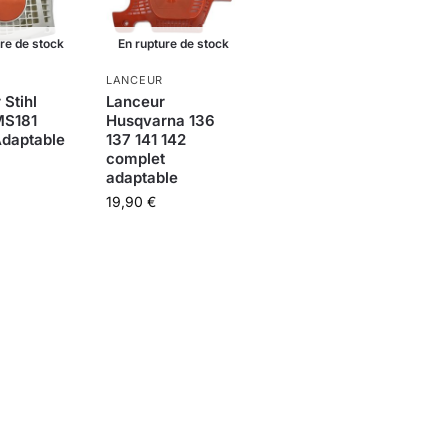
ure de stock
En rupture de stock
LANCEUR
 Stihl
Lanceur
MS181
Husqvarna 136
daptable
137 141 142
complet
adaptable
19,90
€