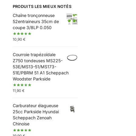
PRODUITS LES MIEUX NOTÉS
Chaîne tronçonneuse
52entraineurs 35cm de
coupe 3/8LP 0.050
10,90
€
Courroie trapézoïdale
Z750 tondeuses MS225-
53E/MS13-51/MS173-
51E/PBRM 51 A1 Scheppach
Woodster Parkside
11,90
€
Carburateur élagueuse
25cc Parkside Hyundai
Scheppach Zenoah
Chinoise
19,90
€