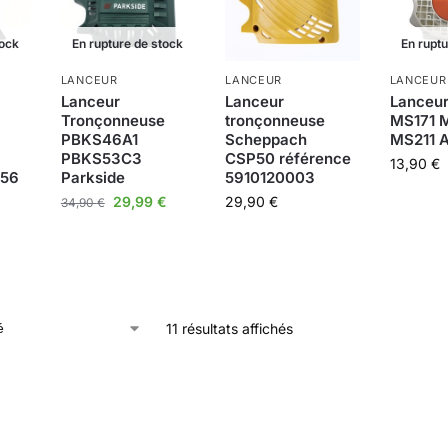
tock
En rupture de stock
En rupt
LANCEUR
LANCEUR
LANCEUR
Lanceur
Lanceur
Lanceur
Tronçonneuse
tronçonneuse
MS171 
PBKS46A1
Scheppach
MS211 A
PBKS53C3
CSP50 référence
13,90
€
B56
Parkside
5910120003
29,99
€
29,90
€
34,90
€
11 résultats affichés