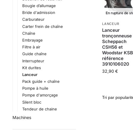
Bougie d’allumage
Bride d'admission
En rupture de s
Carburateur
LANCEUR
Carter frein de chaîne
Lanceur
Chaîne
tronçonneuse
Embrayage
Scheppach
CSH56 et
Filtre à air
Woodstar KS
Guide chaîne
référence
Interrupteur
3910106020
Kit durites
32,90
€
Lanceur
Pack guide + chaîne
Pompe à huile
Pompe d'amorçage
Silent bloc
Tendeur de chaine
Machines