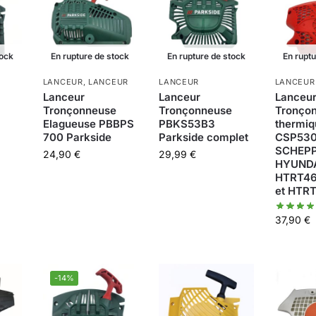
tock
En rupture de stock
En rupture de stock
En rupt
LANCEUR
,
LANCEUR
LANCEUR
LANCEUR
Lanceur
Lanceur
Lanceu
e
Tronçonneuse
Tronçonneuse
Tronço
Elagueuse PBBPS
PBKS53B3
thermi
700 Parkside
Parkside complet
CSP53
SCHEPP
24,90
€
29,99
€
HYUNDA
HTRT46
et HTR
37,90
€
-14%