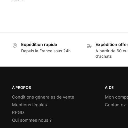
Expédition rapide
Expédition offe
Depuis la France sous 24h
A partir de 60 eu
d'achats
À PROPOS
AIDE
Conditions génerales de vente
Mon compt
Mentions légales
Contactez
RPGD
Qui sommes nous ?