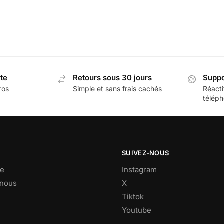
rte
Retours sous 30 jours
Suppo
ros
Simple et sans frais cachés
Réacti
téléph
SUIVEZ-NOUS
e
Instagram
-nous
X
Tiktok
Youtube