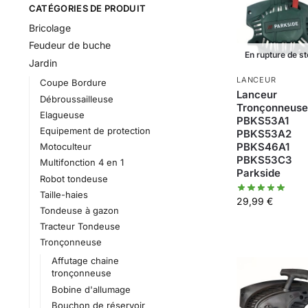
CATÉGORIES DE PRODUIT
Bricolage
Feudeur de buche
En rupture de s
Jardin
LANCEUR
Coupe Bordure
Lanceur
Débroussailleuse
Tronçonneus
Elagueuse
PBKS53A1
Equipement de protection
PBKS53A2
PBKS46A1
Motoculteur
PBKS53C3
Multifonction 4 en 1
Parkside
Robot tondeuse
Taille-haies
29,99
€
Tondeuse à gazon
Tracteur Tondeuse
Tronçonneuse
Affutage chaine
tronçonneuse
Bobine d'allumage
Bouchon de réservoir