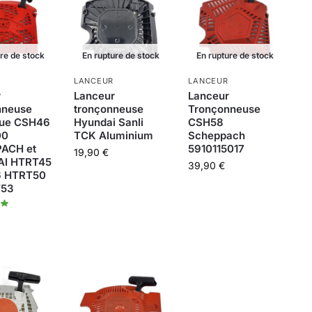
ure de stock
En rupture de stock
En rupture de stock
LANCEUR
LANCEUR
r
Lanceur
Lanceur
nneuse
tronçonneuse
Tronçonneuse
que CSH46
Hyundai Sanli
CSH58
00
TCK Aluminium
Scheppach
ACH et
5910115017
19,90
€
I HTRT45
39,90
€
 HTRT50
T53