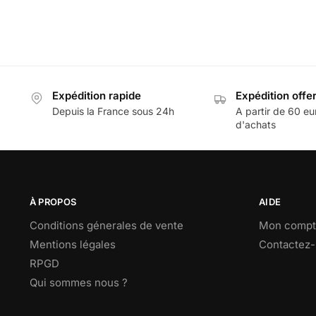
Expédition rapide
Expédition offe
Depuis la France sous 24h
A partir de 60 eu
d'achats
À PROPOS
AIDE
Conditions génerales de vente
Mon compt
Mentions légales
Contactez
RPGD
Qui sommes nous ?