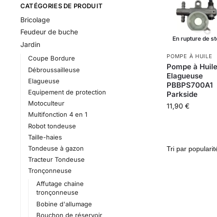
CATÉGORIES DE PRODUIT
Bricolage
Feudeur de buche
En rupture de s
Jardin
POMPE À HUILE
Coupe Bordure
Pompe à Huil
Débroussailleuse
Elagueuse
Elagueuse
PBBPS700A1
Equipement de protection
Parkside
Motoculteur
11,90
€
Multifonction 4 en 1
Robot tondeuse
Taille-haies
Tondeuse à gazon
Tracteur Tondeuse
Tronçonneuse
Affutage chaine
tronçonneuse
Bobine d'allumage
Bouchon de réservoir