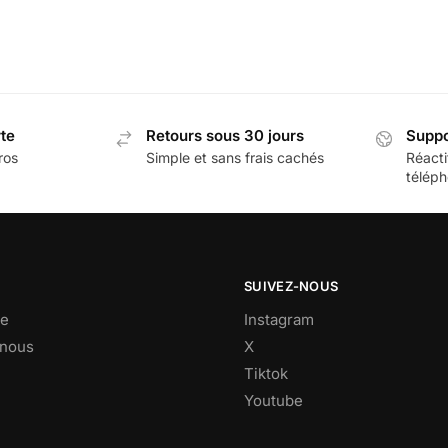
rte
Retours sous 30 jours
Suppo
ros
Simple et sans frais cachés
Réacti
téléph
SUIVEZ-NOUS
e
Instagram
-nous
X
Tiktok
Youtube