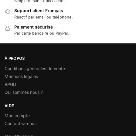
Simple et sans frais cachés
Support client Français
Réactif par email ou téléphone.
Paiement sécurisé
Par carte bancaire ou PayPal.
À PROPOS
Conditions génerales de vente
Mentions légales
RPGD
Qui sommes nous ?
AIDE
Mon compte
Contactez-nous