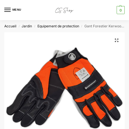
MENU
0
Accueil
Jardin
Equipement de protection
Gant Forestier Kerwood Protection main gauche Taille L
/
/
/