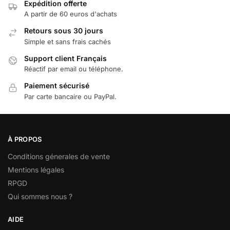
Expédition offerte
A partir de 60 euros d'achats
Retours sous 30 jours
Simple et sans frais cachés
Support client Français
Réactif par email ou téléphone.
Paiement sécurisé
Par carte bancaire ou PayPal.
À PROPOS
Conditions génerales de vente
Mentions légales
RPGD
Qui sommes nous ?
AIDE