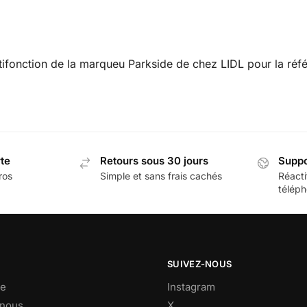
ltifonction de la marqueu Parkside de chez LIDL pour la r
rte
Retours sous 30 jours
Suppo
ros
Simple et sans frais cachés
Réacti
téléph
SUIVEZ-NOUS
e
Instagram
-nous
X