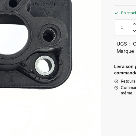
En stoc
UGS :
Marque 
Livraison 
commande
Retours
Command
même