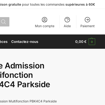
aison gratuite
pour toutes les commandes
supérieures à 60€
Mon compte
Aide
Paiement
èces
Contactez-nous
0,00
€
0
e Admission
ifonction
4C4 Parkside
ssion Multifonction PBK4C4 Parkside