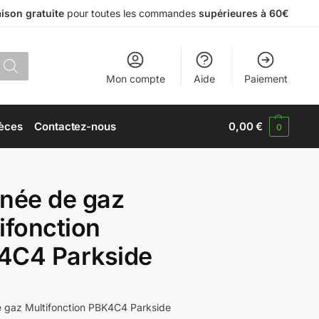
aison gratuite
pour toutes les commandes
supérieures à 60€
Mon compte
Aide
Paiement
èces
Contactez-nous
0,00
€
0
née de gaz
ifonction
4C4 Parkside
 gaz Multifonction PBK4C4 Parkside