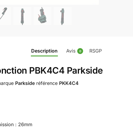
Description
Avis
RSGP
0
onction PBK4C4 Parkside
 marque
Parkside
référence
PKK4C4
mission : 26mm