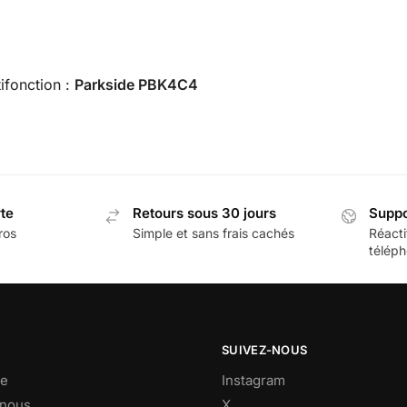
ifonction :
Parkside PBK4C4
rte
Retours sous 30 jours
Suppo
ros
Simple et sans frais cachés
Réacti
téléph
SUIVEZ-NOUS
e
Instagram
-nous
X