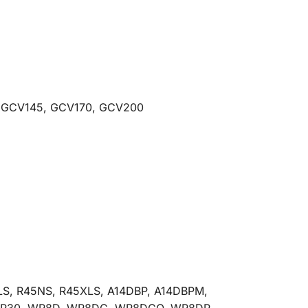
B GCV145, GCV170, GCV200
S, R45NS, R45XLS, A14DBP, A14DBPM,
145TR30, WR8D, WR8DC, WR8DCO, WR8DP,