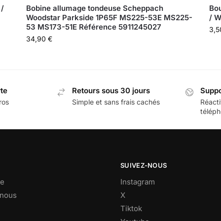
/
Bobine allumage tondeuse Scheppach
Bo
Woodstar Parkside 1P65F MS225-53E MS225-
/ 
53 MS173-51E Référence 5911245027
3,
34,90
€
rte
Retours sous 30 jours
Suppo
ros
Simple et sans frais cachés
Réacti
téléph
SUIVEZ-NOUS
e
Instagram
-nous
X
Tiktok