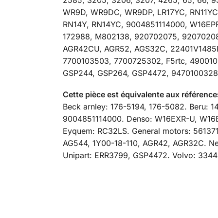
WR9D, WR9DC, WR9DP, LR17YC, RN11YC,
RN14Y, RN14YC, 9004851114000, W16EPR
172988, M802138, 920702075, 92070208
AGR42CU, AGR52, AGS32C, 22401V1485PC
7700103503, 7700725302, F5rtc, 49001
GSP244, GSP264, GSP4472, 9470100328
Cette pièce est équivalente aux référenc
Beck arnley: 176-5194, 176-5082. Beru:
9004851114000. Denso: W16EXR-U, W16E
Eyquem: RC32LS. General motors: 5613716
AG544, 1Y00-18-110, AGR42, AGR32C. New
Unipart: ERR3799, GSP4472. Volvo: 3344