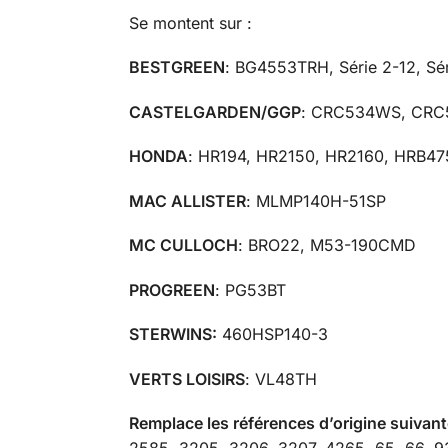
Se montent sur :
BESTGREEN
: BG4553TRH, Série 2-12, Sér
CASTELGARDEN/GGP
: CRC534WS, CR
HONDA
: HR194, HR2150, HR2160, HRB4
MAC ALLISTER
: MLMP140H-51SP
MC CULLOCH
: BRO22, M53-190CMD
PROGREEN
: PG53BT
STERWINS:
460HSP140-3
VERTS LOISIRS
: VL48TH
Remplace les références d’origine suivant
2585, 3205, 3206, 3207, 4265, 65, 66