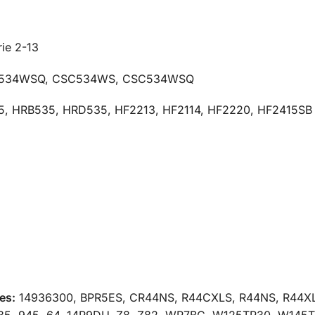
ie 2-13
C534WSQ, CSC534WS, CSC534WSQ
75, HRB535, HRD535, HF2213, HF2114, HF2220, HF2415S
es:
14936300, BPR5ES, CR44NS, R44CXLS, R44NS, R44XL
, 935, 945, 64, 14R9DU, Z8, Z82, WR7BC, W125TR30, W