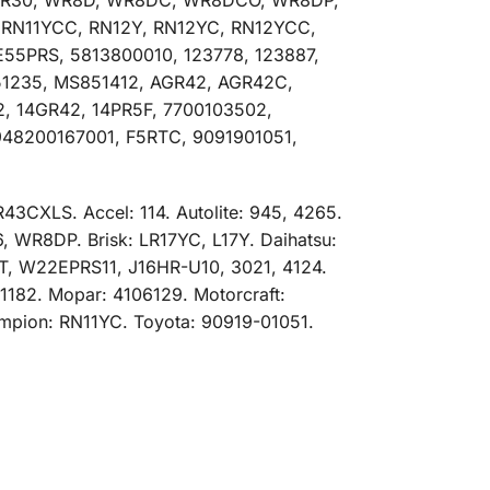
 RN11YCC, RN12Y, RN12YC, RN12YCC,
55PRS, 5813800010, 123778, 123887,
51235, MS851412, AGR42, AGR42C,
, 14GR42, 14PR5F, 7700103502,
48200167001, F5RTC, 9091901051,
CXLS. Accel: 114. Autolite: 945, 4265.
 WR8DP. Brisk: LR17YC, L17Y. Daihatsu:
 W22EPRS11, J16HR-U10, 3021, 4124.
182. Mopar: 4106129. Motorcraft:
mpion: RN11YC. Toyota: 90919-01051.