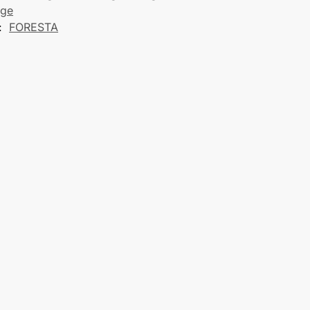
age
:
FORESTA