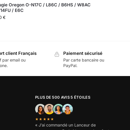
ugie Oregon O-N17C / L86C / B6HS / W8AC
W14FU / E6C
50
€
rt client Français
Paiement sécurisé
f par email ou
Par carte bancaire ou
one.
PayPal.
PLUS DE 500 AVIS 5 ÉTOILES
★★★★★
« J’ai commandé un Lanceur de