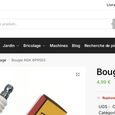
Livr
Jardin
Bricolage
Machines
Blog
Recherche de pi
mage
Bougie NGK BPR5ES
/
Bou
4,99
€
Rupture
UGS :
C
Catégor