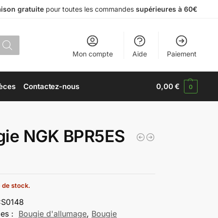
aison gratuite
pour toutes les commandes
supérieures à 60€
Mon compte
Aide
Paiement
èces
Contactez-nous
0,00
€
0
gie NGK BPR5ES
 de stock.
S0148
ies :
Bougie d'allumage
,
Bougie