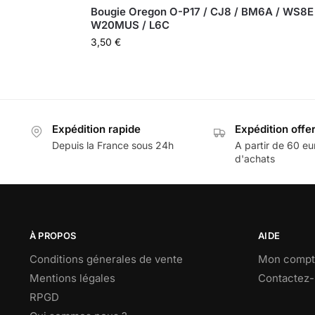
Bougie Oregon O-P17 / CJ8 / BM6A / WS8E 
W20MUS / L6C
3,50
€
Expédition rapide
Expédition offe
Depuis la France sous 24h
A partir de 60 eu
d'achats
À PROPOS
AIDE
Conditions génerales de vente
Mon compt
Mentions légales
Contactez
RPGD