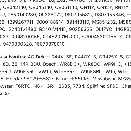
 OE042T10, OE045T10, OE051T10, ON11Y, ON12Y, RN11Y,
U, 0650140280, 09238072, 9807955817, 9807955846, FE
8, 1299267711, 0000188914, 891418110, MS851232, MS8
, 22401V1490, B2401V1415, 90356323, OL17YC, 14GR32
0033, 0948200155, 0948200167001, SU0948200155, SU09
, 9470300328, 16079378010
es suivantes:
AC Delco: R44XLSE, R44CXLS, CR425XLS, CR43
 14-8D, Z8, 14R-BDU. Bosch: WR8DC+, WR8DC, WR9HC, +16,
PRU, W16EXRU, VW16, W16EPR-U, W16ESRL, IW16, W16TT,
. Honda: 98079-55817. Iskra: FE55PRS. Missubishi: MS851
star: F6RTC. NGK: GR4, 2635, 7734. Splitfire: SF6D. Cha
315-1