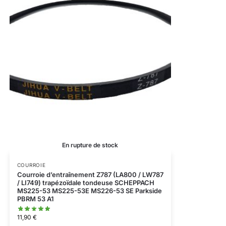
En rupture de stock
COURROIE
Courroie d’entraînement Z787 (LA800 / LW787
/ LI749) trapézoïdale tondeuse SCHEPPACH
MS225-53 MS225-53E MS226-53 SE Parkside
PBRM 53 A1
11,90
€