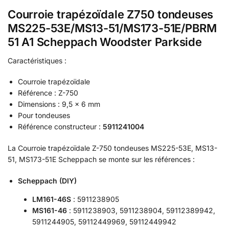
Courroie trapézoïdale Z750 tondeuses
MS225-53E/MS13-51/MS173-51E/PBRM
51 A1 Scheppach Woodster Parkside
Caractéristiques :
Courroie trapézoïdale
Référence : Z-750
Dimensions : 9,5 x 6 mm
Pour tondeuses
Référence constructeur :
5911241004
La Courroie trapézoïdale Z-750 tondeuses MS225-53E, MS13-
51, MS173-51E Scheppach se monte sur les références :
Scheppach (DIY)
LM161-46S
: 5911238905
MS161-46
: 5911238903, 5911238904, 59112389942,
5911244905, 59112449969, 59112449942