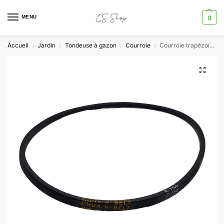
MENU
0
Accueil
Jardin
Tondeuse à gazon
Courroie
Courroie trapézoïdale Z750 tondeuses MS225-53E/MS13-51/MS173-51E/PBRM 51 A1 Scheppach Woodster Parkside
/
/
/
/