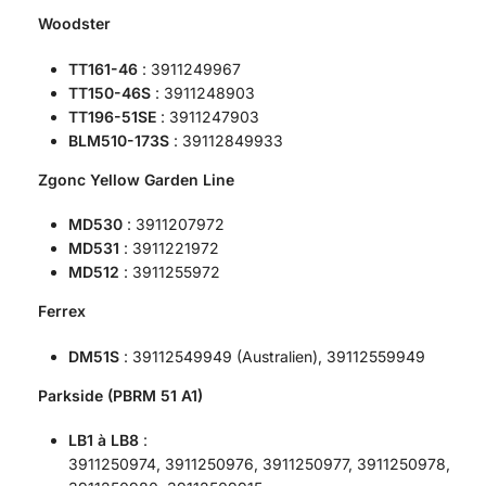
Woodster
TT161-46
: 3911249967
TT150-46S
: 3911248903
TT196-51SE
: 3911247903
BLM510-173S
: 39112849933
Zgonc Yellow Garden Line
MD530
: 3911207972
MD531
: 3911221972
MD512
: 3911255972
Ferrex
DM51S
: 39112549949 (Australien), 39112559949
Parkside (PBRM 51 A1)
LB1 à LB8
:
3911250974, 3911250976, 3911250977, 3911250978,