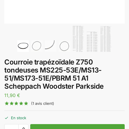
Courroie trapézoïdale Z750
tondeuses MS225-53E/MS13-
51/MS173-51E/PBRM 51 A1
Scheppach Woodster Parkside
11,90
€
(
1
avis client)
En stock