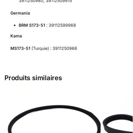
3911250980, 39112509915
Germania
BRM S173-51
: 39112599968
Kama
MS173-51
(Turquie) : 3911250966
Produits similaires