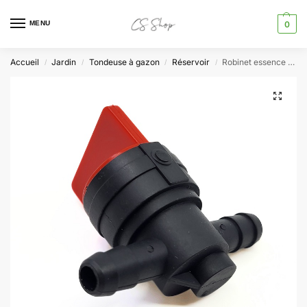
MENU
0
Accueil
Jardin
Tondeuse à gazon
Réservoir
Robinet essence pour Briggs & Stratton 493960 698183 494768 Ø 6.35 mm tondeuse motoculteur
/
/
/
/