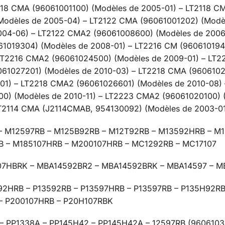
118 CMA (96061001100) (Modèles de 2005-01) – LT2118 C
Modèles de 2005-04) – LT2122 CMA (96061001202) (Modè
004-06) – LT2122 CMA2 (96061008600) (Modèles de 2006
61019304) (Modèles de 2008-01) – LT2216 CM (960610194
 LT2216 CMA2 (96061024500) (Modèles de 2009-01) – LT
061027201) (Modèles de 2010-03) – LT2218 CMA (9606102
01) – LT2218 CMA2 (96061026601) (Modèles de 2010-08)
00) (Modèles de 2010-11) – LT2223 CMA2 (96061020100)
LT2114 CMA (J2114CMAB, 954130092) (Modèles de 2003-0
 M12597RB – M125B92RB – M12T92RB – M13592HRB – M1
B – M185107HRB – M200107HRB – MC1292RB – MC17107
7HBRK – MBA14592BR2 – MBA14592BRK – MBA14597 – M
92HRB – P13592RB – P13597HRB – P13597RB – P135H92RB
 – P200107HRB – P20H107RBK
– PP1338A – PP145H42 – PP145H42A – 12597RB (96061034