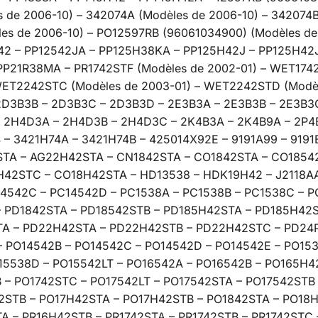
s de 2006-10) – 342074A (Modèles de 2006-10) – 342074
les de 2006-10) – PO12597RB (96061034900) (Modèles de
242 – PP12542JA – PP125H38KA – PP125H42J – PP125H42
PP21R38MA – PR1742STF (Modèles de 2002-01) – WET1742
ET2242STC (Modèles de 2003-01) – WET2242STD (Modèle
2D3B3B – 2D3B3C – 2D3B3D – 2E3B3A – 2E3B3B – 2E3B3
 2H4D3A – 2H4D3B – 2H4D3C – 2K4B3A – 2K4B9A – 2P4
 – 3421H74A – 3421H74B – 425014X92E – 9191A99 – 9191
STA – AG22H42STA – CN1842STA – CO1842STA – CO1854
2STC – CO18H42STA – HD13538 – HDK19H42 – J2118AA 
4542C – PC14542D – PC1538A – PC1538B – PC1538C – P
– PD1842STA – PD18542STB – PD185H42STA – PD185H42
A – PD22H42STA – PD22H42STB – PD22H42STC – PD24P
 PO14542B – PO14542C – PO14542D – PO14542E – PO153
15538D – PO15542LT – PO16542A – PO16542B – PO165H4
 – PO1742STC – PO17542LT – PO17542STA – PO17542STB
STB – PO17H42STA – PO17H42STB – PO1842STA – PO18H
A – PR16H42STB – PR1742STA – PR1742STB – PR1742STC 