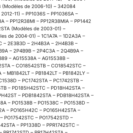
B (Modèles de 2006-10) – 342084
 2012-11) – PP1036S – PP1036SA –
JA – PP12R38MI – PP12R38MIA – PP1442
STA (Modèles de 2003-01) –
s de 2004-01) – 1C1A7A – 1D2A3A –
C – 2E3B3D – 2H4B3A – 2H4B3B –
B9A – 2P4B9B – 2P4C3A – 2Q4B9A –
B89 – AG15538A – AG15538B –
2STA – CO18542STB – CO18542STC –
– MB1842LT – PB1842LT – PB1842LY –
C1538D – PC1742STA – PC1742STB –
STB – PD185H42STC – PD18H42STA –
H42ST – PDB1842STA – PDB18H42STA –
8A – PO1538B – PO1538C – PO1538D –
2A – PO165H42C – PO165H42STA –
 – PO17542STC – PO17542STD –
42STA – PP1338D – PPR1742STC –
– PR1742STD – PR17H42STA –