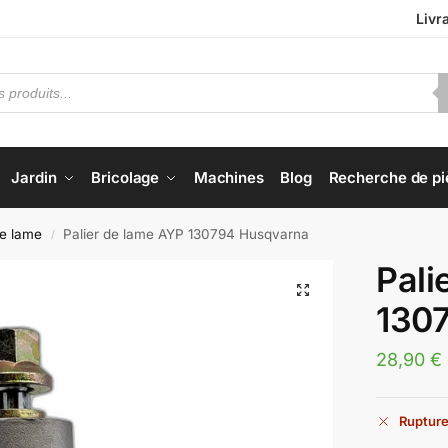
Livr
Jardin
Bricolage
Machines
Blog
Recherche de pi
de lame
Palier de lame AYP 130794 Husqvarna
/
Pali
130
28,90
€
Rupture