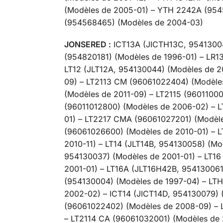
(Modèles de 2005-01) – YTH 2242A (95
(954568465) (Modèles de 2004-03)
JONSERED :
ICT13A (JICTH13C, 95413004
(954820181) (Modèles de 1996-01) – LR1
LT12 (JLT12A, 954130044) (Modèles de 2
09) – LT2113 CM (96061022404) (Modèles
(Modèles de 2011-09) – LT2115 (9601100
(96011012800) (Modèles de 2006-02) – 
01) – LT2217 CMA (96061027201) (Modèl
(96061026600) (Modèles de 2010-01) –
2010-11) – LT14 (JLT14B, 954130058) (M
954130037) (Modèles de 2001-01) – LT1
2001-01) – LT16A (JLT16H42B, 954130061
(954130004) (Modèles de 1997-04) – LTH
2002-02) – ICT14 (JICT14D, 954130079)
(96061022402) (Modèles de 2008-09) – 
– LT2114 CA (96061032001) (Modèles de