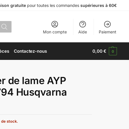
aison gratuite
pour toutes les commandes
supérieures à 60€
Mon compte
Aide
Paiement
èces
Contactez-nous
0,00
€
0
er de lame AYP
794 Husqvarna
 de stock.