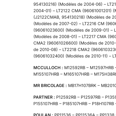
954130216) (Modèles de 2004-06) – LT2
2004-01) – LT2122 CMA (96061001201) (
(J2122CMAB, 954130218) (Modèles de 2
(Modèles de 2007-02) – LT2216 CM (960
(96061023600) (Modèles de 2009-01) –
(Modèles de 2008-01) – LT2217 CMA (96
CMA2 (96061026600) (Modèles de 2010-
de 2010-08) – LT2218 CMA2 (960610323
(96061032400) (Modèles de 2010-11) – 
MCCULLOCH :
M12592RB – M12597HRB –
M155107HRB – M165107HRB – M175H38R
MR BRICOLAGE :
MB17H107BRK – MB2010
PARTNER :
P12592RB – P12597RB – P135
P155107HRB – P185107HRB – P18H107RB
POULAN :
PP11536 – PP11536A – PP1338 