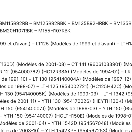
– BM115B92RB – BM125B92RBK – BM135B92HRBK – BM135
– BM20H107RBK – M155H107RBK
 et d’avant) – LT125 (Modèles de 1999 et d’avant) – LTH1
130D) (Modèles de 2001-08) – CT 141 (96061033901) (Mo
R 12 (954000762) (HC12R38A) (Modèles de 1994-01) – LR 
de 1991-10) – LT 130 (954140004A) (Modèles de 1997-12)
les de 1998-07) – LTH 125 (954002721) (HC125H42C) (Mod
TH 130 (954140005K) (Modèles de 1999-03) – LTH 1342 (9
èles de 2001-11) – YTH 130 (954170026) (HEYTH130K) (M
H 150 (954140007J) (Modèles de 1999-03) – YTH 150 (95
 – YTH 150 (954140007) (HCLTH150E) (Modèles de 1998-0
Modèles de 2001-04) – YTH 1542D (954567048) (Modèles 
dèles de 2003-10) – YTH 1542XPE (954567253) (Modèles