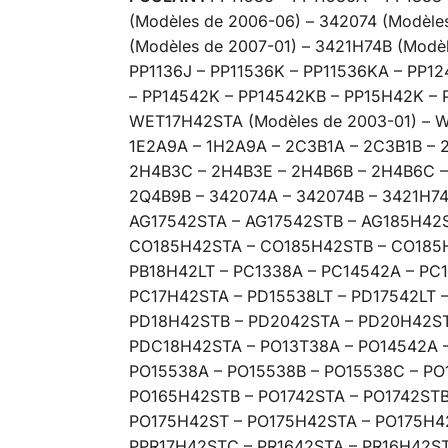
(Modèles de 2006-06) – 342074 (Modèle
(Modèles de 2007-01) – 3421H74B (Modè
PP1136J – PP11536K – PP11536KA – PP1
– PP14542K – PP14542KB – PP15H42K – 
WET17H42STA (Modèles de 2003-01) – W
1E2A9A – 1H2A9A – 2C3B1A – 2C3B1B – 
2H4B3C – 2H4B3E – 2H4B6B – 2H4B6C –
2Q4B9B – 342074A – 342074B – 3421H74
AG17542STA – AG17542STB – AG185H42
CO185H42STA – CO185H42STB – CO185H4
PB18H42LT – PC1338A – PC14542A – PC1
PC17H42STA – PD15538LT – PD17542LT 
PD18H42STB – PD2042STA – PD20H42ST
PDC18H42STA – PO13T38A – PO14542A –
PO15538A – PO15538B – PO15538C – PO
PO165H42STB – PO1742STA – PO1742STB
PO175H42ST – PO175H42STA – PO175H42
PPR17H42STC – PR1642STA – PR16H42ST