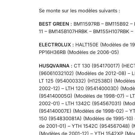
Se monte sur les modèles suivants :
BEST GREEN
: BM11597RB – BM115B92 
11 – BM145B107HRBK – BM155H107RBK 
ELECTROLUX :
HALT150E (Modèles de 1999
PP16H36RB (Modèles de 2006-05)
HUSQVARNA :
CT 130 (954170017) (HECT
(96061032102) (Modèles de 2012-08) – L
LT 125 (954000332) (H12538D) (Modèles 
2002-12) – LTH 120 (954140003D) (Modè
(954140005G) (Modèles de 1998-07) – L
2002-01) – LTH 1342C (954567031) (Mod
(954140007E) (Modèles de 1998-02) – YT
150 (954830081A) (Modèles de 1995-10)
de 2001-01) – YTH 1542C (954567048) (
(Modèles de 2001-12) – YTH 1542XP (Mo