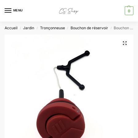
MENU
0
Accueil
Jardin
Tronçonneuse
Bouchon de réservoir
Bouchon d’essence Tronçonneuse PBKS46A1 PBKS53C3 Parkside
/
/
/
/