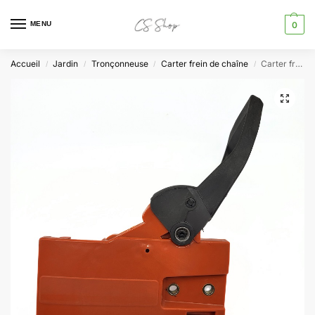
MENU
0
Accueil
Jardin
Tronçonneuse
Carter frein de chaîne
Carter frein de chaine Tronçonneuse Husqvarna 50/51/55 référence 503498102 – 503498103 – 503 4981-02 – 503 4981-03
/
/
/
/