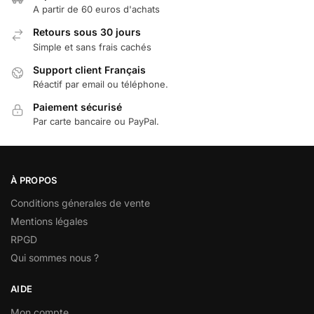
A partir de 60 euros d'achats
Retours sous 30 jours
Simple et sans frais cachés
Support client Français
Réactif par email ou téléphone.
Paiement sécurisé
Par carte bancaire ou PayPal.
À PROPOS
Conditions génerales de vente
Mentions légales
RPGD
Qui sommes nous ?
AIDE
Mon compte