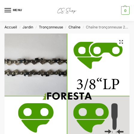
MENU
0
Accueil
Jardin
Tronçonneuse
Chaîne
Chaîne tronçonneuse 28entraineurs 12cm de coupe 3/8LP 0.043″ (1.1mm)
/
/
/
/