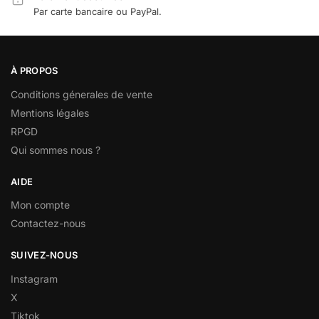
Par carte bancaire ou PayPal.
À PROPOS
Conditions génerales de vente
Mentions légales
RPGD
Qui sommes nous ?
AIDE
Mon compte
Contactez-nous
SUIVEZ-NOUS
Instagram
X
Tiktok