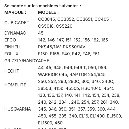
Se monte sur les machines suivantes :
MARQUE :
MODELE :
CC3045, CC3352, CC3651, CC4051,
CUB CADET
CS5018, CS5220
DYNAMAC
45
EFCO
142, 146, 147, 151, 152, 156, 162, 165
EINHELL
PKS45/1AV, PKS50/1AV
FOLUX
F150, F155, F40, F42, F46, F51
GRIZZLY/HANDY
40HF
44, 45, 945, 946, 946 T, 950, 956,
HECHT
WARRIOR 645, RAPTOR 254/645
250, 252, 290, 290C, 300, 340, 340C,
HOMELITE
3850B, 415b, 4550b, HSC4040, 4545
133, 136, 137, 140, 141, 142, 154, 234, 238,
240, 242, 234, , 246, 254, 257, 261, 340,
HUSQVARNA
345, 346, 350, 351, 357, 359, 360, 444,
450, 455, 235, 340, EL16, EL1400, EL1500,
EL1600, 460