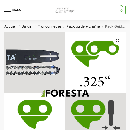
MENU
0
Accueil
Jardin
Tronçonneuse
Pack guide + chaîne
Pack Guide + Chaîne tronçonneuse 64entraineurs 38cm de coupe 0.325 0.058 Parkside PBKS46A1 PBKS53C3
/
/
/
/