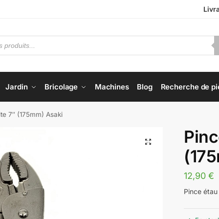
Livr
Jardin
Bricolage
Machines
Blog
Recherche de pi
ite 7″ (175mm) Asaki
Pinc
(17
12,90
€
Pince étau