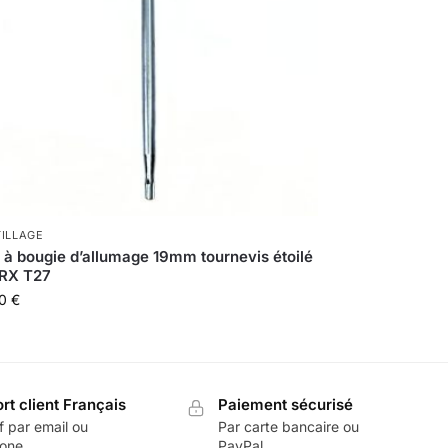
ILLAGE
 à bougie d’allumage 19mm tournevis étoilé
RX T27
90
€
rt client Français
Paiement sécurisé
f par email ou
Par carte bancaire ou
one.
PayPal.