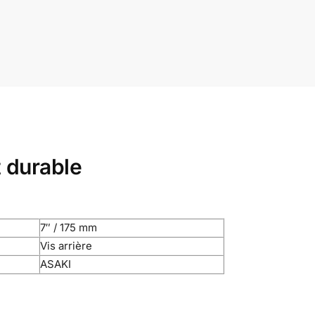
t durable
7″ / 175 mm
Vis arrière
ASAKI