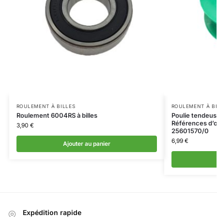
ROULEMENT À BILLES
ROULEMENT À B
Roulement 6004RS à billes
Poulie tendeu
Références d’o
3,90
€
25601570/0
6,99
€
Ajouter au panier
Expédition rapide