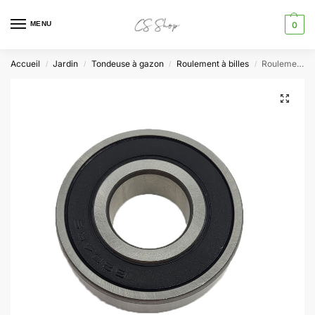
MENU
0
Accueil
Jardin
Tondeuse à gazon
Roulement à billes
Roulement 6204RS à billes
/
/
/
/