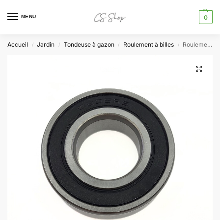
MENU
0
Accueil
Jardin
Tondeuse à gazon
Roulement à billes
Roulement 6205RS à billes
/
/
/
/