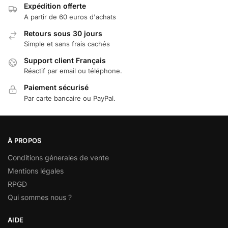
Expédition offerte
A partir de 60 euros d'achats
Retours sous 30 jours
Simple et sans frais cachés
Support client Français
Réactif par email ou téléphone.
Paiement sécurisé
Par carte bancaire ou PayPal.
À PROPOS
Conditions génerales de vente
Mentions légales
RPGD
Qui sommes nous ?
AIDE