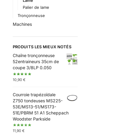
Lame
Palier de lame
Tronçonneuse
Machines
PRODUITS LES MIEUX NOTÉS
Chaîne tronçonneuse
52entraineurs 35cm de
coupe 3/8LP 0.050
10,90
€
Courroie trapézoïdale
Z750 tondeuses MS225-
53E/MS13-51/MS173-
51E/PBRM 51 A1 Scheppach
Woodster Parkside
11,90
€