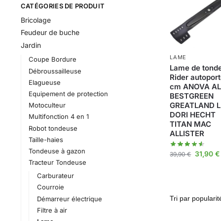
CATÉGORIES DE PRODUIT
Bricolage
Feudeur de buche
Jardin
LAME
Coupe Bordure
Lame de tond
Débroussailleuse
Rider autoport
Elagueuse
cm ANOVA A
Equipement de protection
BESTGREEN
GREATLAND 
Motoculteur
DORI HECHT
Multifonction 4 en 1
TITAN MAC
Robot tondeuse
ALLISTER
Taille-haies
Tondeuse à gazon
31,90
€
39,90
€
Tracteur Tondeuse
Carburateur
Courroie
Démarreur électrique
Filtre à air