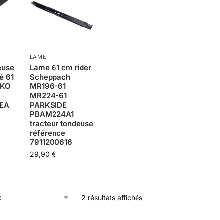
LAME
euse
Lame 61 cm rider
é 61
Scheppach
LKO
MR196-61
MR224-61
LEA
PARKSIDE
PBAM224A1
tracteur tondeuse
référence
7911200616
29,90
€
2 résultats affichés